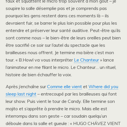
faux et squattent le micro trop souvent à mon goût – je
soupire la salle désemplie pas et je comprends pas
pourquoi les gens restent dans ces moments là – ils
devraient fuir, se barrer le plus loin possible pour plus les
entendre et préserver leur santé auditive. Peut-être qu’ils
sont comme nous – le bien-être de leurs oreilles peut bien
être sacrifié ce soir sur l’autel du spectacle que les
brailleuses nous offrent. Je termine ma bière c’est mon
tour. « B.Howl va vous interpréter
Le Chanteur
» lance
l’animateur en me filant le micro. Le Chanteur… un rituel,
histoire de bien échauffer la voix.
Après j’enchaîne sur
Comme elle vient
et
Where did you
sleep last night
– entrecoupé par les brailleuses qui font
leur show. Puis vient le tour de Candy. Elle termine son
mojito et s’apprête à prendre le micro. Mais elle est
interrompu dans son geste – car soudain quelqu’un
déboule dans la salle et gueule : « HUGO CHÁVEZ VIENT