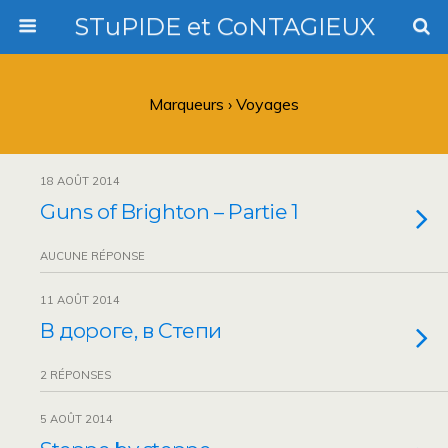
STuPIDE et CoNTAGIEUX
Marqueurs › Voyages
18 AOÛT 2014
Guns of Brighton – Partie 1
AUCUNE RÉPONSE
11 AOÛT 2014
В дороге, в Степи
2 RÉPONSES
5 AOÛT 2014