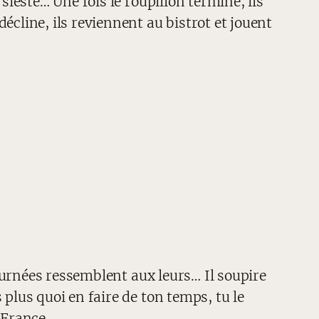
sieste… Une fois le roupillon terminé, ils
écline, ils reviennent au bistrot et jouent
journées ressemblent aux leurs… Il soupire
 plus quoi en faire de ton temps, tu le
 France.