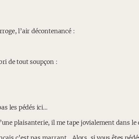
erroge, l’air décontenancé :
bri de tout soupçon :
as les pédés ici…
’une plaisanterie, il me tape jovialement dans le 
çais c’est pas marrant… Alors, si vous êtes pédés 