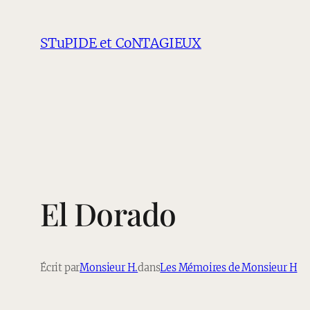
Aller
au
STuPIDE et CoNTAGIEUX
contenu
El Dorado
Écrit par
Monsieur H.
dans
Les Mémoires de Monsieur H