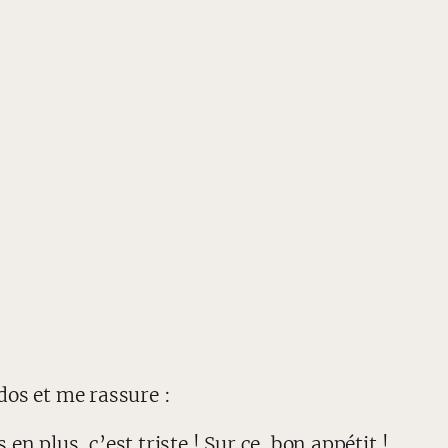
dos et me rassure :
en plus, c’est triste ! Sur ce, bon appétit !