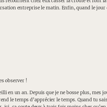
ls retournent chez eux casser la croûte et font la 
ation entreprise le matin. Enfin, quand le jour d
es observer !
vieilli en un an. Depuis que je ne bosse plus, mes 
rend le temps d’apprécier le temps. Quand tu sais
 ici, ça coute deux à trois fois moins cher qu’en