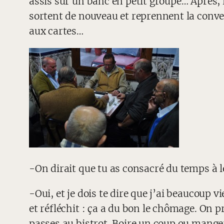
assis sur un banc en petit groupe… Après, i
sortent de nouveau et reprennent la convers
aux cartes…
-On dirait que tu as consacré du temps à l
-Oui, et je dois te dire que j’ai beaucoup 
et réfléchit : ça a du bon le chômage. On p
passes au bistrot. Boire un coup ou manger,