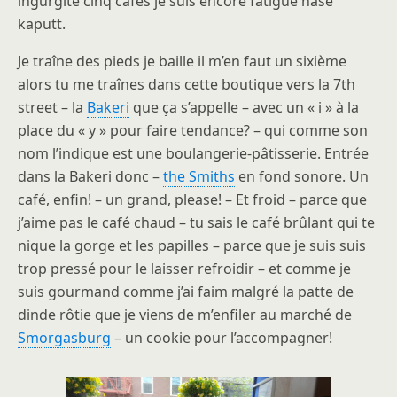
ingurgité cinq cafés je suis encore fatigué nase
kaputt.
Je traîne des pieds je baille il m’en faut un sixième
alors tu me traînes dans cette boutique vers la 7th
street – la
Bakeri
que ça s’appelle – avec un « i » à la
place du « y » pour faire tendance? – qui comme son
nom l’indique est une boulangerie-pâtisserie. Entrée
dans la Bakeri donc –
the Smiths
en fond sonore. Un
café, enfin! – un grand, please! – Et froid – parce que
j’aime pas le café chaud – tu sais le café brûlant qui te
nique la gorge et les papilles – parce que je suis suis
trop pressé pour le laisser refroidir – et comme je
suis gourmand comme j’ai faim malgré la patte de
dinde rôtie que je viens de m’enfiler au marché de
Smorgasburg
– un cookie pour l’accompagner!