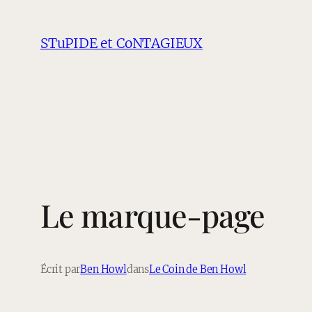
Aller
au
STuPIDE et CoNTAGIEUX
contenu
Le marque-page
Écrit par
Ben Howl
dans
Le Coin de Ben Howl