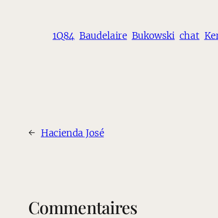
1Q84
Baudelaire
Bukowski
chat
Ke
←
Hacienda José
Commentaires