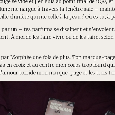
e se vide et j’en suis au point final de 1Q84 et 
une me nargue à travers la fenêtre sale – mainte
eille chimère qui me colle à la peau ? Où es tu, à 
n par un – tes parfums se dissipent et s’envolent.
ent. À moi de les faire vivre ou de les taire, selo
cu par Morphée une fois de plus. Ton marque-pag
bras en croix et au centre mon corps trop lourd qu
’amour torride mon marque-page et les trois to