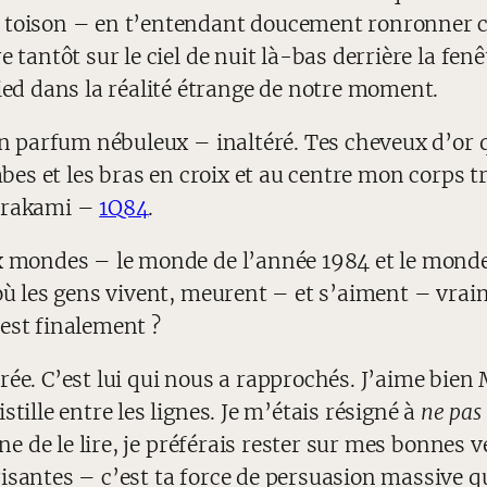
de toison – en t’entendant doucement ronronner
e tantôt sur le ciel de nuit là-bas derrière la f
d dans la réalité étrange de notre moment.
n parfum nébuleux – inaltéré. Tes cheveux d’or qui
mbes et les bras en croix et au centre mon corps tr
Murakami –
1Q84
.
ux mondes – le monde de l’année 1984 et le mond
 où les gens vivent, meurent – et s’aiment – vra
est finalement ?
rée. C’est lui qui nous a rapprochés. J’aime bien
tille entre les lignes. Je m’étais résigné à
ne pas
eine de le lire, je préférais rester sur mes bonnes
isantes – c’est ta force de persuasion massive q