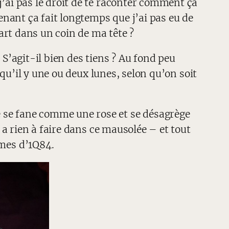
j’ai pas le droit de te raconter comment ça
nant ça fait longtemps que j’ai pas eu de
part dans un coin de ma tête ?
 S’agit-il bien des tiens ? Au fond peu
n qu’il y une ou deux lunes, selon qu’on soit
e se fane comme une rose et se désagrège
i a rien à faire dans ce mausolée – et tout
mes d’1Q84.