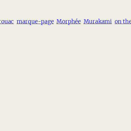
rouac
marque-page
Morphée
Murakami
on th