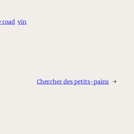
e road
vin
Chercher des petits-pains
→